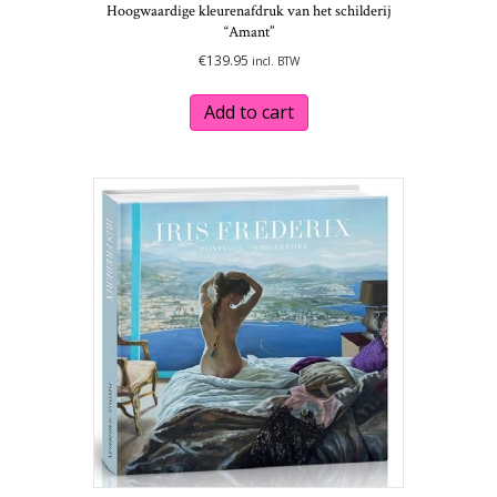
Hoogwaardige kleurenafdruk van het schilderij
“Amant”
€
139.95
incl. BTW
Add to cart