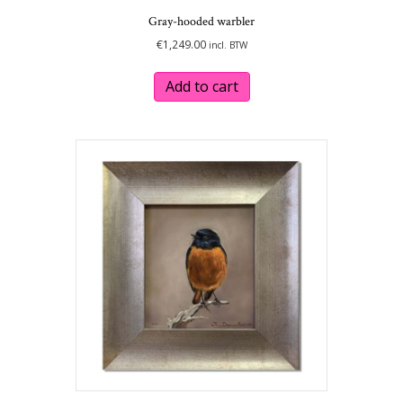
Gray-hooded warbler
€
1,249.00
incl. BTW
Add to cart