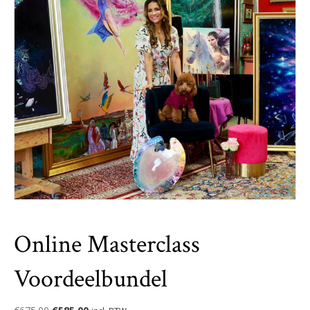
Online Masterclass
Voordeelbundel
Original
Current