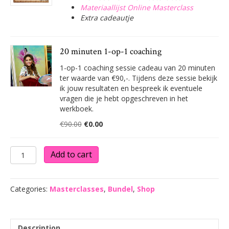
Materiaallijst Online Masterclass
Extra cadeautje
20 minuten 1-op-1 coaching
1-op-1 coaching sessie cadeau van 20 minuten
ter waarde van €90,-. Tijdens deze sessie bekijk
ik jouw resultaten en bespreek ik eventuele
vragen die je hebt opgeschreven in het
werkboek.
Original
Current
€
90.00
€
0.00
price
price
was:
is:
Online
Add to cart
€90.00.
€0.00.
Masterclass
Voordeelbundel
quantity
Categories:
Masterclasses
,
Bundel
,
Shop
Description