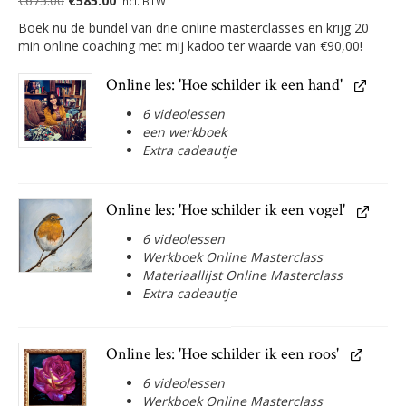
€
675.00
€
585.00
incl. BTW
price
price
Boek nu de bundel van drie online masterclasses en krijg 20
was:
is:
min online coaching met mij kadoo ter waarde van €90,00!
€675.00.
€585.00.
Online les: 'Hoe schilder ik een hand'
6 videolessen
een werkboek
Extra cadeautje
Online les: 'Hoe schilder ik een vogel'
6 videolessen
Werkboek Online Masterclass
Materiaallijst Online Masterclass
Extra cadeautje
Online les: 'Hoe schilder ik een roos'
6 videolessen
Werkboek Online Masterclass