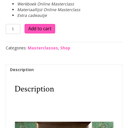
Werkboek Online Masterclass
Materiaallijst Online Masterclass
Extra cadeautje
Online
Add to cart
les:
'Hoe
schilder
Categories:
Masterclasses
,
Shop
ik
een
vogel'
quantity
Description
Description