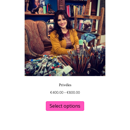
Privéles
Price
€
400.00
–
€
800.00
range:
This
€400.00
product
Select options
through
has
€800.00
multiple
variants.
The