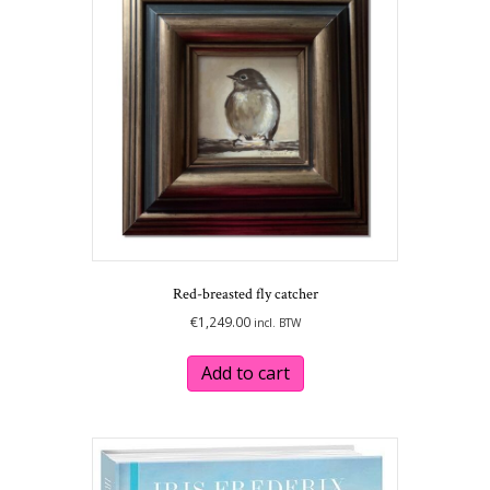
Red-breasted fly catcher
€
1,249.00
incl. BTW
Add to cart