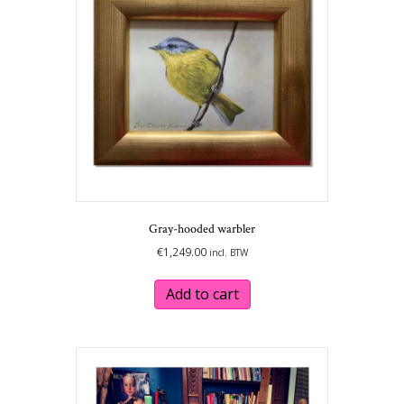
Gray-hooded warbler
€
1,249.00
incl. BTW
Add to cart