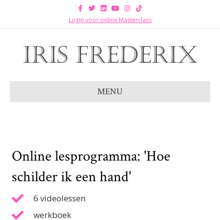
Facebook
Twitter
Linkedin
Youtube
Instagram
Tiktok
Login voor online Masterclass
MENU
Online lesprogramma: 'Hoe
schilder ik een hand'
6 videolessen
werkboek