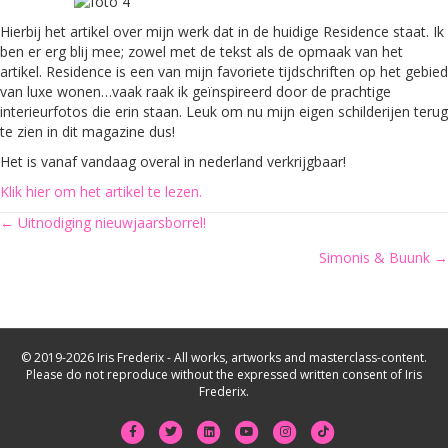
Hierbij het artikel over mijn werk dat in de huidige Residence staat. Ik
ben er erg blij mee; zowel met de tekst als de opmaak van het
artikel. Residence is een van mijn favoriete tijdschriften op het gebied
van luxe wonen…vaak raak ik geïnspireerd door de prachtige
interieurfotos die erin staan. Leuk om nu mijn eigen schilderijen terug
te zien in dit magazine dus!
Het is vanaf vandaag overal in nederland verkrijgbaar!
Klik hier om het artikel te lezen.
Posts
← Uitnodiging nieuwjaarsborrel!
Simonis & Buunk →
navigation
© 2019-2026 Iris Frederix - All works, artworks and masterclass-content.
Please do not reproduce without the expressed written consent of Iris
Frederix.
Facebook
Twitter
Linkedin
Youtube
Instagram
Tiktok