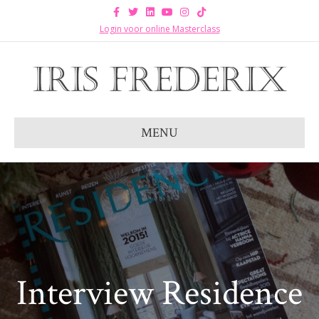
Facebook
Twitter
Linkedin
Youtube
Instagram
Tiktok
Login voor online Masterclass
MENU
Interview Residence