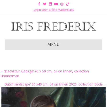
Facebook
Twitter
Linkedin
Youtube
Instagram
Tiktok
Login voor online Masterclass
MENU
Posts
← ‘Dachstein Gebirge’ 40 x 50 cm, oil on linnen, collection
Timmerman
navigation
Dutch landscape’ 30 x40 cm, oil on linnen 2020, collection Bode →