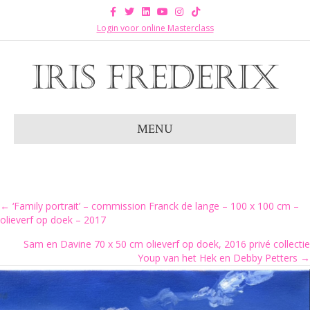
Facebook
Twitter
Linkedin
Youtube
Instagram
Tiktok
Login voor online Masterclass
MENU
Posts
← ‘Family portrait’ – commission Franck de lange – 100 x 100 cm –
olieverf op doek – 2017
navigation
Sam en Davine 70 x 50 cm olieverf op doek, 2016 privé collectie
Youp van het Hek en Debby Petters →