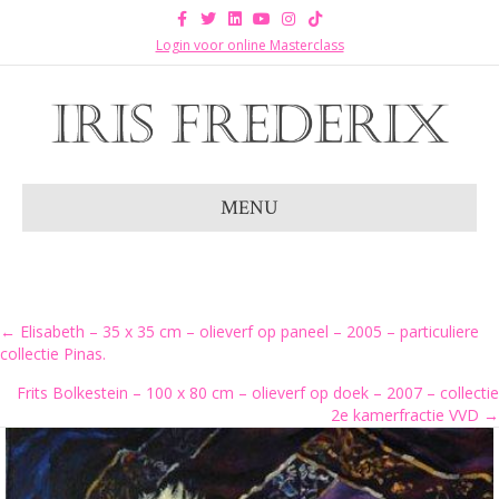
Facebook
Twitter
Linkedin
Youtube
Instagram
Tiktok
Login voor online Masterclass
MENU
Posts
← Elisabeth – 35 x 35 cm – olieverf op paneel – 2005 – particuliere
collectie Pinas.
navigation
Frits Bolkestein – 100 x 80 cm – olieverf op doek – 2007 – collectie
2e kamerfractie VVD →