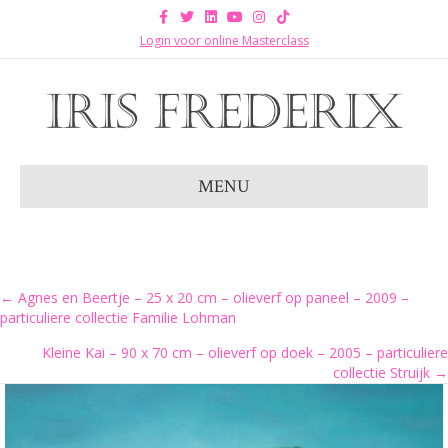
Facebook
Twitter
Linkedin
Youtube
Instagram
Tiktok
Login voor online Masterclass
MENU
Posts
← Agnes en Beertje – 25 x 20 cm – olieverf op paneel – 2009 –
particuliere collectie Familie Lohman
navigation
Kleine Kai – 90 x 70 cm – olieverf op doek – 2005 – particuliere
collectie Struijk →