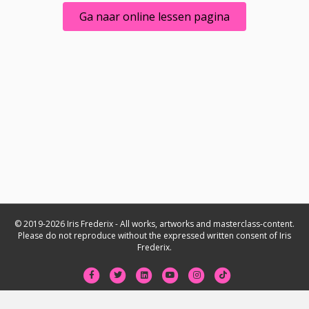
Ga naar online lessen pagina
© 2019-2026 Iris Frederix - All works, artworks and masterclass-content.
Please do not reproduce without the expressed written consent of Iris
Frederix.
Facebook
Twitter
Linkedin
Youtube
Instagram
Tiktok