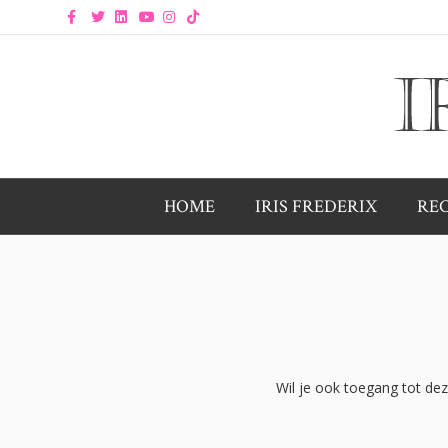
Facebook
Twitter
Linkedin
Youtube
Instagram
Tiktok
HOME
IRIS FREDERIX
RE
Wil je ook toegang tot de