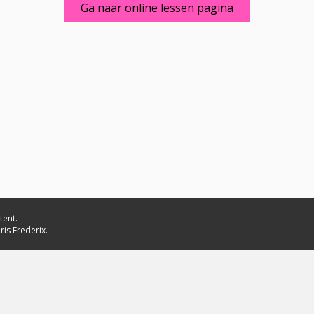
Ga naar online lessen pagina
tent.
ris Frederix.