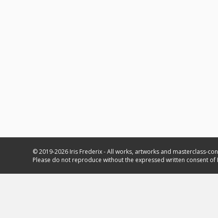
© 2019-2026 Iris Frederix - All works, artworks and masterclass-con
Please do not reproduce without the expressed written consent of I