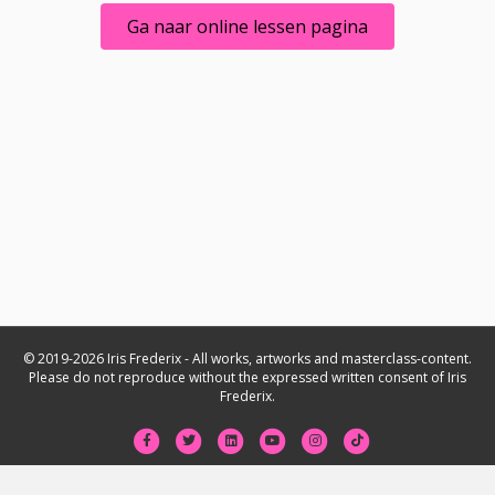
Ga naar online lessen pagina
© 2019-2026 Iris Frederix - All works, artworks and masterclass-content.
Please do not reproduce without the expressed written consent of Iris
Frederix.
Facebook
Twitter
Linkedin
Youtube
Instagram
Tiktok