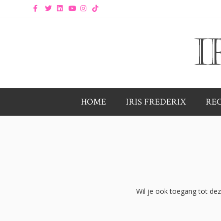
Facebook
Twitter
Linkedin
Youtube
Instagram
Tiktok
HOME
IRIS FREDERIX
RE
Wil je ook toegang tot de