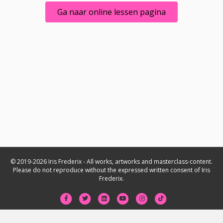
Ga naar online lessen pagina
© 2019-2026 Iris Frederix - All works, artworks and masterclass-content.
Please do not reproduce without the expressed written consent of Iris
Frederix.
Facebook
Twitter
Linkedin
Youtube
Instagram
Tiktok