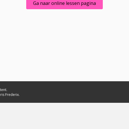
Ga naar online lessen pagina
tent.
ris Frederix.