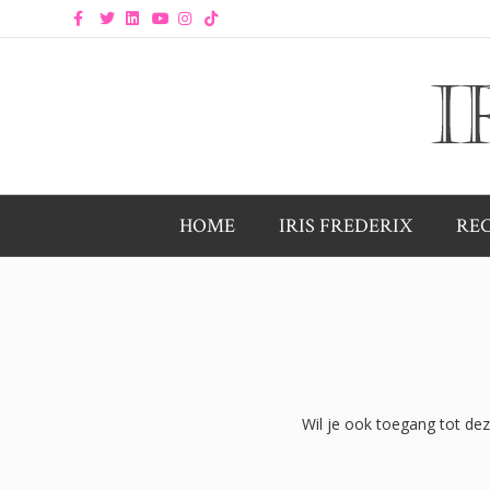
Facebook
Twitter
Linkedin
Youtube
Instagram
Tiktok
HOME
IRIS FREDERIX
RE
Wil je ook toegang tot de