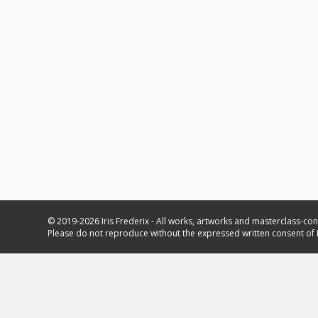
© 2019-2026 Iris Frederix - All works, artworks and masterclass-con
Please do not reproduce without the expressed written consent of I