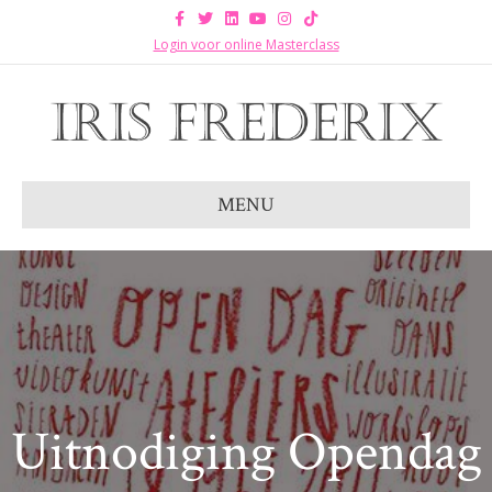
Facebook
Twitter
Linkedin
Youtube
Instagram
Tiktok
Login voor online Masterclass
MENU
Uitnodiging Opendag