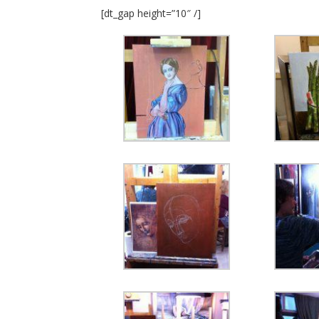
[dt_gap height=”10″ /]