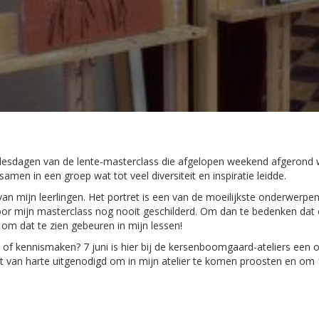
7 lesdagen van de lente-masterclass die afgelopen weekend afgerond we
amen in een groep wat tot veel diversiteit en inspiratie leidde.
van mijn leerlingen. Het portret is een van de moeilijkste onderwerpen 
or mijn masterclass nog nooit geschilderd. Om dan te bedenken dat 
 om dat te zien gebeuren in mijn lessen!
 of kennismaken? 7 juni is hier bij de kersenboomgaard-ateliers een o
ent van harte uitgenodigd om in mijn atelier te komen proosten en om 1