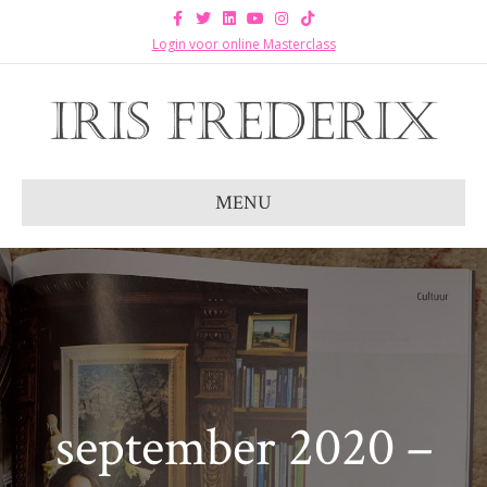
Facebook
Twitter
Linkedin
Youtube
Instagram
Tiktok
Login voor online Masterclass
MENU
september 2020 –