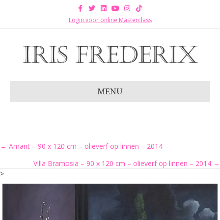
Facebook
Twitter
Linkedin
Youtube
Instagram
Tiktok
Login voor online Masterclass
MENU
Posts
← Amant – 90 x 120 cm – olieverf op linnen – 2014
Villa Bramosia – 90 x 120 cm – olieverf op linnen – 2014 →
navigation
>