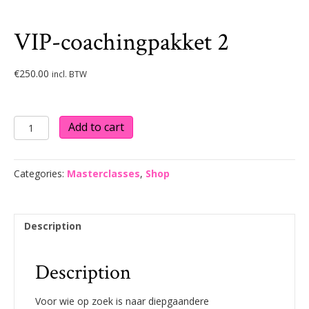
VIP-coachingpakket 2
€
250.00
incl. BTW
VIP-
Add to cart
coachingpakket
2
quantity
Categories:
Masterclasses
,
Shop
Description
Description
Voor wie op zoek is naar diepgaandere