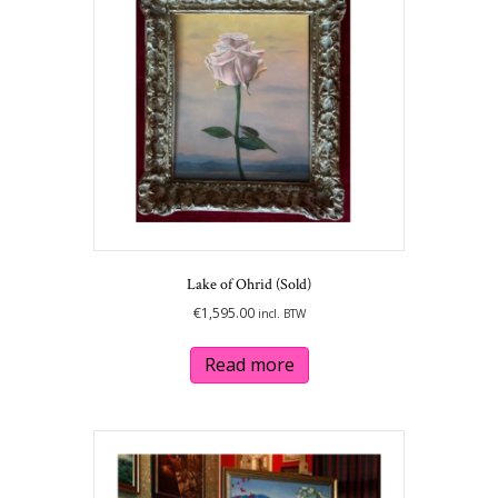
may
be
chosen
on
the
product
page
Lake of Ohrid (Sold)
€
1,595.00
incl. BTW
Read more