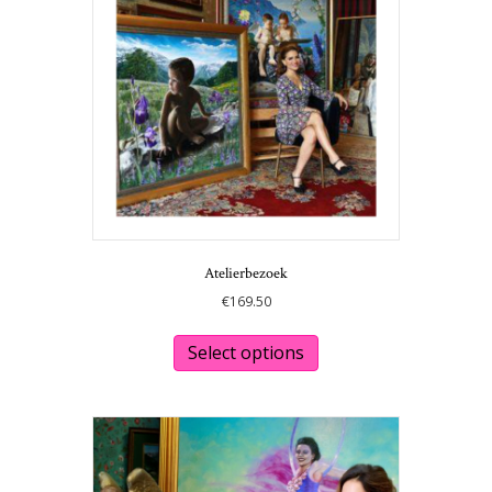
Atelierbezoek
€
169.50
This
product
Select options
has
multiple
variants.
The
options
may