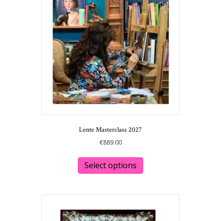
Lente Masterclass 2027
€
889.00
This
product
Select options
has
multiple
variants.
The
options