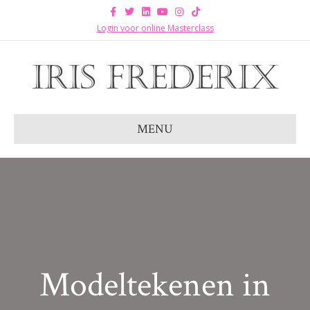
Facebook
Twitter
Linkedin
Youtube
Instagram
Tiktok
Login voor online Masterclass
MENU
Modeltekenen in