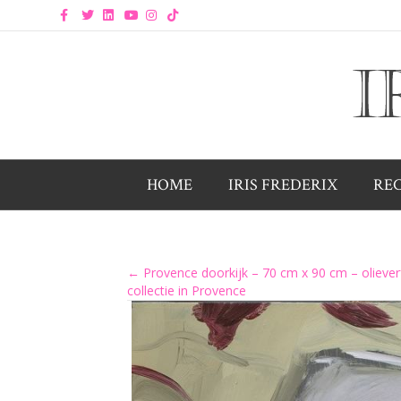
Facebook
Twitter
Linkedin
Youtube
Instagram
Tiktok
HOME
IRIS FREDERIX
RE
Posts
← Provence doorkijk – 70 cm x 90 cm – olieverf
collectie in Provence
navigation