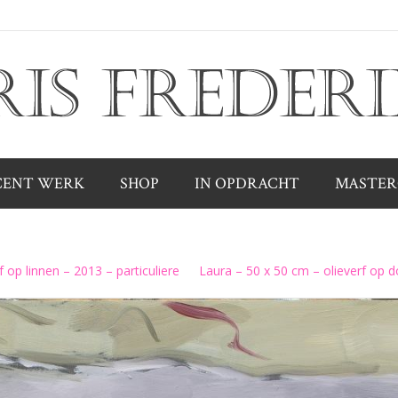
CENT WERK
SHOP
IN OPDRACHT
MASTER
 op linnen – 2013 – particuliere
Laura – 50 x 50 cm – olieverf op do