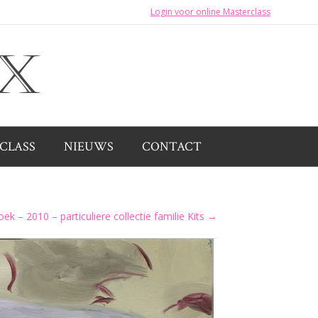
Login voor online Masterclass
CLASS
NIEUWS
CONTACT
ek – 2010 – particuliere collectie familie Kits →