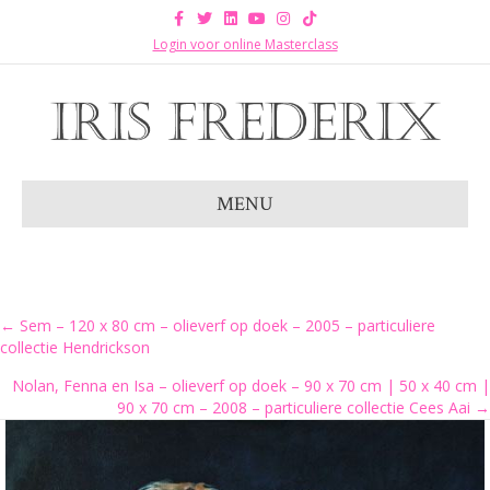
Facebook
Twitter
Linkedin
Youtube
Instagram
Tiktok
Login voor online Masterclass
MENU
Posts
← Sem – 120 x 80 cm – olieverf op doek – 2005 – particuliere
collectie Hendrickson
navigation
Nolan, Fenna en Isa – olieverf op doek – 90 x 70 cm | 50 x 40 cm |
90 x 70 cm – 2008 – particuliere collectie Cees Aai →