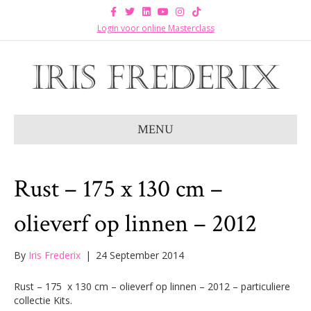
F
T
L
Y
I
T
a
w
i
o
n
i
c
i
n
u
s
k
Login voor online Masterclass
e
t
k
t
t
t
b
t
e
u
a
o
o
e
d
b
g
k
o
r
i
e
r
k
n
a
m
MENU
Rust – 175 x 130 cm –
olieverf op linnen – 2012
By
Iris Frederix
|
24 September 2014
Rust – 175 x 130 cm – olieverf op linnen – 2012 – particuliere
collectie Kits.