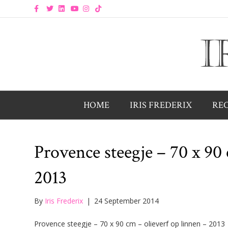
F
T
L
Y
I
T
a
w
i
o
n
i
c
i
n
u
s
k
e
t
k
t
t
t
b
t
e
u
a
o
o
e
d
b
g
k
o
r
i
e
r
k
n
a
m
HOME
IRIS FREDERIX
RE
Provence steegje – 70 x 90 
2013
By
Iris Frederix
|
24 September 2014
Provence steegje – 70 x 90 cm – olieverf op linnen – 2013