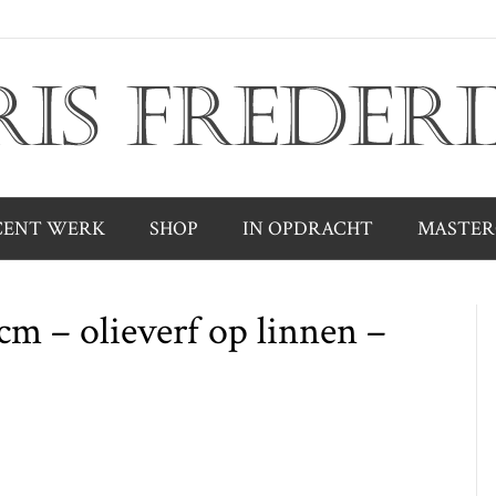
CENT WERK
SHOP
IN OPDRACHT
MASTER
cm – olieverf op linnen –