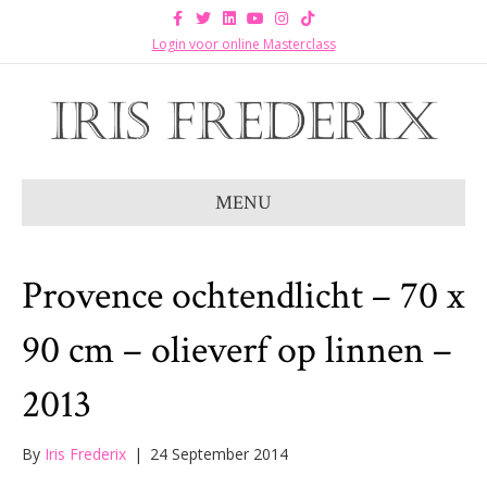
F
T
L
Y
I
T
a
w
i
o
n
i
c
i
n
u
s
k
Login voor online Masterclass
e
t
k
t
t
t
b
t
e
u
a
o
o
e
d
b
g
k
o
r
i
e
r
k
n
a
m
MENU
Provence ochtendlicht – 70 x
90 cm – olieverf op linnen –
2013
By
Iris Frederix
|
24 September 2014