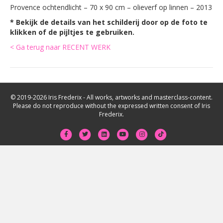
Provence ochtendlicht – 70 x 90 cm – olieverf op linnen – 2013
* Bekijk de details van het schilderij door op de foto te
klikken of de pijltjes te gebruiken.
< Ga terug naar RECENT WERK
© 2019-2026 Iris Frederix - All works, artworks and masterclass-content.
Please do not reproduce without the expressed written consent of Iris
Frederix.
F
T
L
Y
I
T
a
w
i
o
n
i
c
i
n
u
s
k
e
t
k
t
t
t
b
t
e
u
a
o
o
e
d
b
g
k
o
r
i
e
r
k
n
a