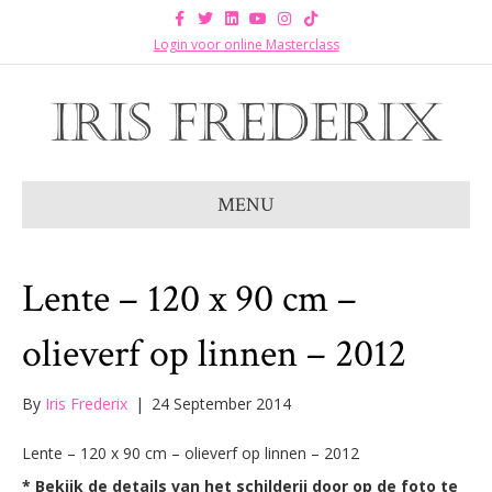
F
T
L
Y
I
T
a
w
i
o
n
i
c
i
n
u
s
k
Login voor online Masterclass
e
t
k
t
t
t
b
t
e
u
a
o
o
e
d
b
g
k
o
r
i
e
r
k
n
a
m
MENU
Lente – 120 x 90 cm –
olieverf op linnen – 2012
By
Iris Frederix
|
24 September 2014
Lente – 120 x 90 cm – olieverf op linnen – 2012
* Bekijk de details van het schilderij door op de foto te