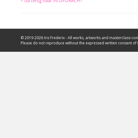
< Ga terug naar IN OPDRACHT
© 2019-2026 Iris Frederix - All works, artworks and masterclass-con
Please do not reproduce without the expressed written consent of I