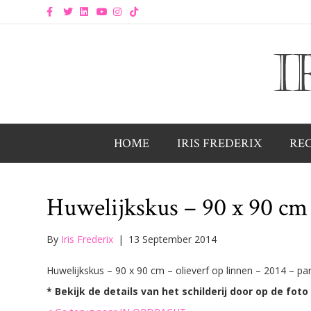
F
T
L
Y
I
T
a
w
i
o
n
i
c
i
n
u
s
k
e
t
k
t
t
t
b
t
e
u
a
o
o
e
d
b
g
k
o
r
i
e
r
k
n
a
m
HOME
IRIS FREDERIX
RE
Huwelijkskus – 90 x 90 cm 
By
Iris Frederix
|
13 September 2014
Huwelijkskus – 90 x 90 cm – olieverf op linnen – 2014 – par
* Bekijk de details van het schilderij door op de foto