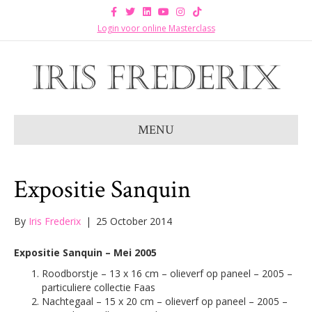
F
T
L
Y
I
T
a
w
i
o
n
i
c
i
n
u
s
k
Login voor online Masterclass
e
t
k
t
t
t
b
t
e
u
a
o
o
e
d
b
g
k
o
r
i
e
r
k
n
a
m
MENU
Expositie Sanquin
By
Iris Frederix
|
25 October 2014
Expositie Sanquin – Mei 2005
Roodborstje – 13 x 16 cm – olieverf op paneel – 2005 –
particuliere collectie Faas
Nachtegaal – 15 x 20 cm – olieverf op paneel – 2005 –