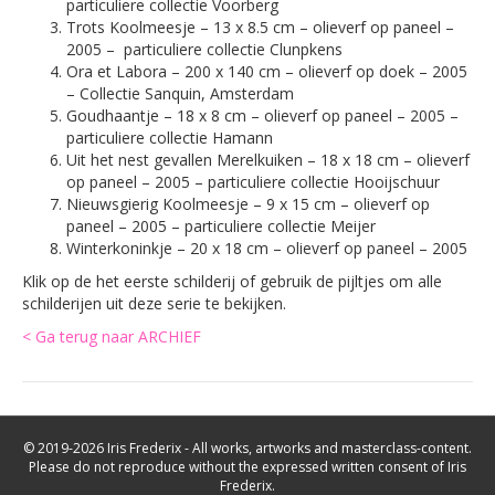
particuliere collectie Voorberg
Trots Koolmeesje – 13 x 8.5 cm – olieverf op paneel –
2005 – particuliere collectie Clunpkens
Ora et Labora – 200 x 140 cm – olieverf op doek – 2005
– Collectie Sanquin, Amsterdam
Goudhaantje – 18 x 8 cm – olieverf op paneel – 2005 –
particuliere collectie Hamann
Uit het nest gevallen Merelkuiken – 18 x 18 cm – olieverf
op paneel – 2005 – particuliere collectie Hooijschuur
Nieuwsgierig Koolmeesje – 9 x 15 cm – olieverf op
paneel – 2005 – particuliere collectie Meijer
Winterkoninkje – 20 x 18 cm – olieverf op paneel – 2005
Klik op de het eerste schilderij of gebruik de pijltjes om alle
schilderijen uit deze serie te bekijken.
< Ga terug naar ARCHIEF
© 2019-2026 Iris Frederix - All works, artworks and masterclass-content.
Please do not reproduce without the expressed written consent of Iris
Frederix.