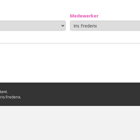
Medewerker
tent.
ris Frederix.