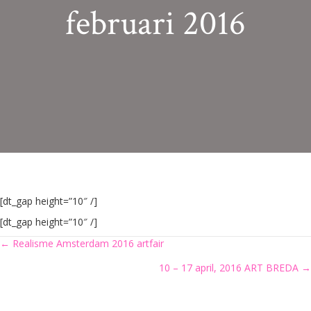
februari 2016
[dt_gap height=”10″ /]
[dt_gap height=”10″ /]
Posts
← Realisme Amsterdam 2016 artfair
10 – 17 april, 2016 ART BREDA →
navigation