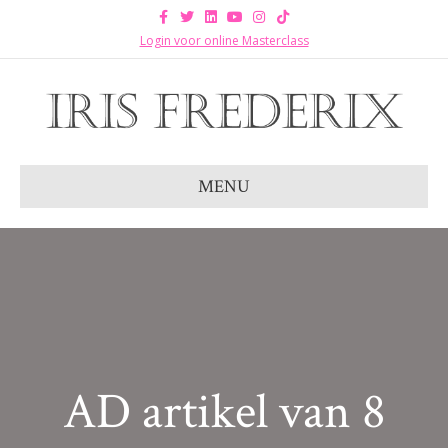
Facebook
Twitter
Linkedin
Youtube
Instagram
Tiktok
Login voor online Masterclass
MENU
AD artikel van 8